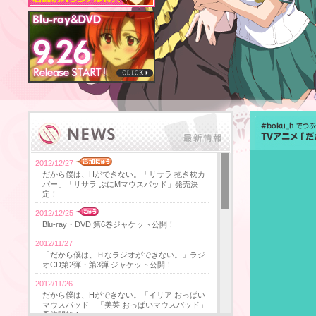
2012/12/27
だから僕は、Hができない。「リサラ 抱き枕カ
バー」「リサラ ぷにMマウスパッド」発売決
定！
2012/12/25
Blu-ray・DVD 第6巻ジャケット公開！
2012/11/27
「だから僕は、Ｈなラジオができない。」ラジ
オCD第2弾・第3弾 ジャケット公開！
2012/11/26
だから僕は、Hができない。「イリア おっぱい
マウスパッド」「美菜 おっぱいマウスパッド」
予約開始！